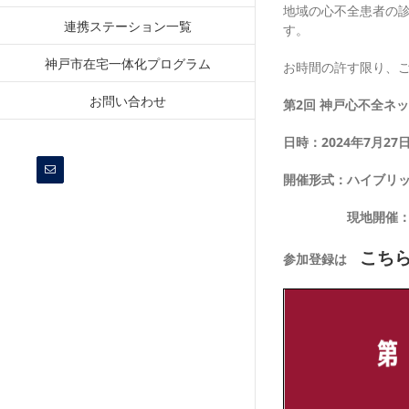
地域の心不全患者の
連携ステーション一覧
す。
神戸市在宅一体化プログラム
お時間の許す限り、
お問い合わせ
第2回 神戸心不全ネ
日時：2024年7月27日
電
開催形式：ハイブリッ
子
メ
ー
現地開催：神戸大学
ル
こち
参加登録は