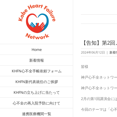
Skip
to
content
【告知】第2回
Home
2024年06月12日
|
新着
新着情報
皆様
KHFN心不全手帳依頼フォーム
神戸心不全ネットワ
KHFN新代表就任のご挨拶
神戸心不全ネットワ
KHFNの立ち上げに当たって
2月の第1回講演会に
心不全の再入院予防に向けて
今回のテーマは「心
連携医療機関一覧