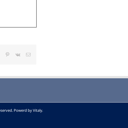
sApp
Tumblr
Pinterest
Vk
電
子
メ
ー
ル
Reserved. Powerd by
Vitaly
.