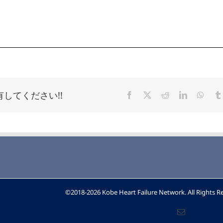
してください!!
Facebook
X
Reddit
LinkedIn
What
©2018-2026 Kobe Heart Failure Network. All Rights 
電
子