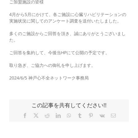
ご加盟施設の皆様
4月から5月にかけて、各ご施設に心臓リハビリテーションの
実施状況に関してのアンケート調査を送付いたしました。
多くのご施設からご回答を頂き、誠にありがとうございまし
た。
ご回答を集約して、今後当HPにて公開の予定です。
取り急ぎ、ご協力への御礼を申し上げます。
2024/6/5 神戸心不全ネットワーク事務局
この記事を共有してください!!
Facebook
X
Reddit
LinkedIn
WhatsApp
Tumblr
Pinterest
Vk
電
子
メ
ー
ル