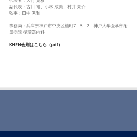
代表者：大竹 寛雅
副代表：古川 裕、小林 成美、村井 亮介
監事：田中 秀和
事務局：兵庫県神戸市中央区楠町7－5－2 神戸大学医学部附
属病院 循環器内科
KHFN会則はこちら（pdf）